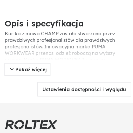
Opis i specyfikacja
Kurtka zimowa CHAMP została stworzona przez
prawdziwych profesjonalistów dla prawdziwych
profesjonalistów. Innowacyjna marka PUMA
WORKWEAR przenosi odzież roboczą na wyższy
poziom. Marka PUMA WORKWEAR oznacza
nowoczesne połączenie stylu i odzieży roboczej.
Pokaż więcej
Spawane laserowo hafty krzyżykowe wyglądają
bardzo elegancko. Kaptur ma przyjemnie ciepłą,
pluszową podszewkę i ściągacz ze stoperem.
Ustawienia dostępności i wyglądu
Prążkowane mankiety i dół zapewniają elastyczne
wykończenie. Funkcjonalny materiał jest wiatro- i
wodoodporny, dzięki czemu zapewnia bardzo dobrą
ochronę przed różnymi warunkami atmosferycznymi.
Oddychająca jakość i ciepła pluszowa podszewka na
plecach zapewniają wygodne dopasowanie. Zamek
błyskawiczny na całej długości z przodu jest