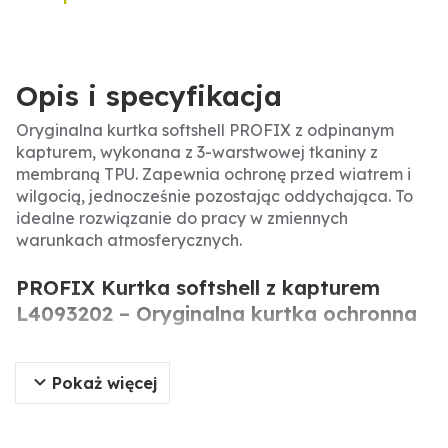
Opis i specyfikacja
Oryginalna kurtka softshell PROFIX z odpinanym
kapturem, wykonana z 3-warstwowej tkaniny z
membraną TPU. Zapewnia ochronę przed wiatrem i
wilgocią, jednocześnie pozostając oddychająca. To
idealne rozwiązanie do pracy w zmiennych
warunkach atmosferycznych.
PROFIX Kurtka softshell z kapturem
L4093202 – Oryginalna kurtka ochronna
Oryginalna kurtka softshell PROFIX to wysokiej
Pokaż więcej
jakości odzież ochronna przeznaczona do pracy na
zewnątrz. Dzięki 3-warstwowej konstrukcji z
membraną TPU zapewnia wodoodporność i