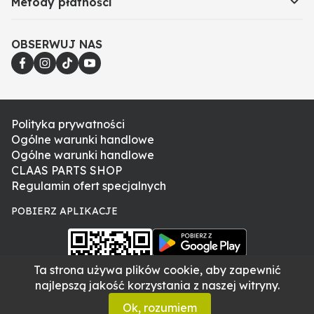
Metody płatności
modelach mogą różnić się w zależności od numeru
seryjnego, dlatego weryfikacja po numerze VIN jest
najpewniejszym sposobem doboru odpowiedniej
OBSERWUJ NAS
części.
Polityka prywatności
Ogólne warunki handlowe
Ogólne warunki handlowe
CLAAS PARTS SHOP
Regulamin ofert specjalnych
POBIERZ APLIKACJE
Ta strona używa plików cookie, aby zapewnić
najlepszą jakość korzystania z naszej witryny.
Ok, rozumiem