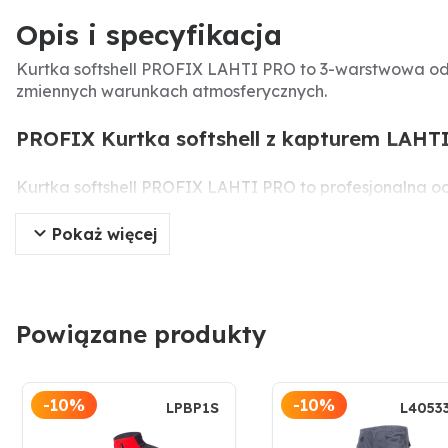
Opis i specyfikacja
Kurtka softshell PROFIX LAHTI PRO to 3-warstwowa o
zmiennych warunkach atmosferycznych.
PROFIX Kurtka softshell z kapturem LAHT
Kurtka softshell PROFIX LAHTI PRO to profesjonalna
mm i oddychalność 3000 g/m²/24h, co gwarantuje komfo
sprawdzi się zarówno w codziennym użytkowaniu, jak i
Pokaż więcej
Specyfikacja produktu
Producent:
PROFIX
Powiązane produkty
Model:
LAHTI PRO
Rozmiar:
S
Kolor:
czerwony
-10%
-10%
LPBP1S
L4053
Materiał:
tkanina soft-shell 96% poliester, 4% elastan,
Wodoodporność:
8000 mm