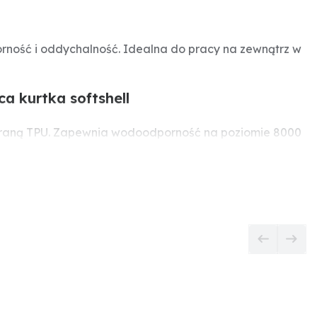
ność i oddychalność. Idealna do pracy na zewnątrz w
 kurtka softshell
mbraną TPU. Zapewnia wodoodporność na poziomie 8000
owany, odpinany kaptur oraz liczne kieszenie,