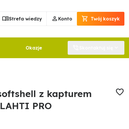
Strefa wiedzy
Konto
Twój koszyk
Okazje
Skontaktuj się
oftshell z kapturem
S LAHTI PRO