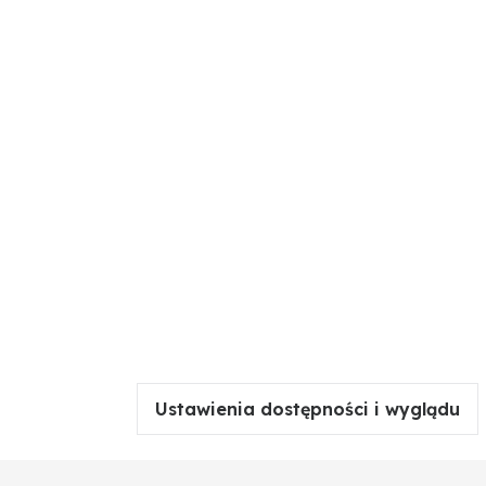
Ustawienia dostępności i wyglądu
yce oraz podczas aktywności outdoorowych. Dzięki
 chroniąc przed wiatrem i wilgocią. To uniwersalne