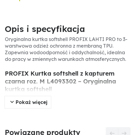
Opis i specyfikacja
Oryginalna kurtka softshell PROFIX LAHTI PRO to 3-
warstwowa odzież ochronna z membraną TPU.
Zapewnia wodoodporność i oddychalność, idealna
do pracy w zmiennych warunkach atmosferycznych.
PROFIX Kurtka softshell z kapturem
czarna roz. M L4093302 – Oryginalna
kurtka softshell
Pokaż więcej
Oryginalna kurtka softshell PROFIX LAHTI PRO to
profesjonalna odzież ochronna przeznaczona do
pracy na zewnątrz. Wykonana z 3-warstwowej
tkaniny soft-shell z membraną TPU, zapewnia
wodoodporność (8000mm) i oddychalność
Powiązane produkty