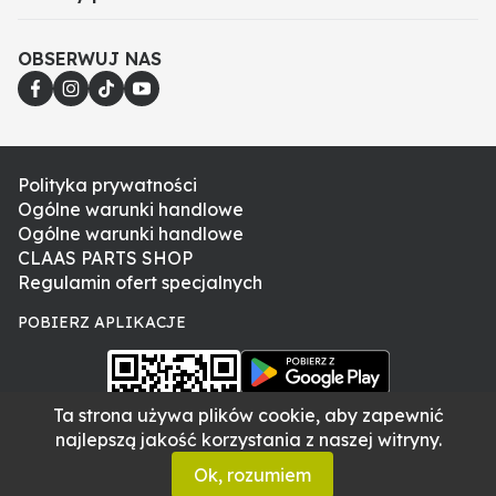
budownictwo, magazynowanie czy rolnictwo.
Zapewnia ochronę przed wiatrem, deszczem i
chłodem, a elementy odblaskowe zwiększają
OBSERWUJ NAS
bezpieczeństwo w słabym oświetleniu. Regularna
wymiana odzieży roboczej pozwala uniknąć ryzyka
związanego ze zużyciem materiału.
Jeżeli nie posiadają Państwo numeru katalogowego
części, prosimy o kontakt i podanie numeru VIN
Polityka prywatności
maszyny. Poszczególne części w tych samych
Ogólne warunki handlowe
modelach mogą różnić się w zależności od numeru
Ogólne warunki handlowe
seryjnego, dlatego weryfikacja po numerze VIN jest
CLAAS PARTS SHOP
najpewniejszym sposobem doboru odpowiedniej
Regulamin ofert specjalnych
części.
POBIERZ APLIKACJE
Ta strona używa plików cookie, aby zapewnić
najlepszą jakość korzystania z naszej witryny.
Ok, rozumiem