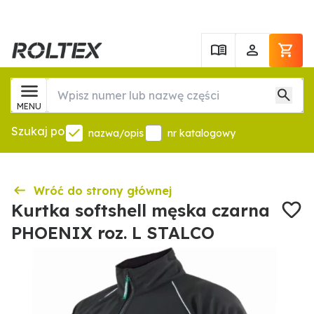
MENU
Szukaj po
nazwa/opis
nr katalogowy
Wróć do strony głównej
Kurtka softshell męska czarna
PHOENIX roz. L STALCO