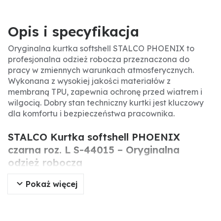
Opis i specyfikacja
Oryginalna kurtka softshell STALCO PHOENIX to
profesjonalna odzież robocza przeznaczona do
pracy w zmiennych warunkach atmosferycznych.
Wykonana z wysokiej jakości materiałów z
membraną TPU, zapewnia ochronę przed wiatrem i
wilgocią. Dobry stan techniczny kurtki jest kluczowy
dla komfortu i bezpieczeństwa pracownika.
STALCO Kurtka softshell PHOENIX
czarna roz. L S-44015 – Oryginalna
odzież robocza
Pokaż więcej
Oryginalna kurtka softshell STALCO PHOENIX to
element odzieży ochronnej przeznaczony do pracy w
trudnych warunkach. Dzięki membranie TPU i
ociepleniu polarowym zapewnia komfort termiczny i