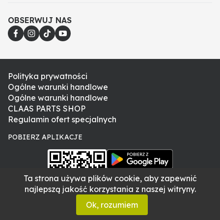
Jeżeli nie posiadają Państwo numeru katalogowego
części, prosimy o kontakt i podanie numeru VIN
OBSERWUJ NAS
maszyny. Poszczególne części w tych samych
modelach mogą różnić się w zależności od numeru
seryjnego, dlatego weryfikacja po numerze VIN jest
najpewniejszym sposobem doboru odpowiedniej
części.
Polityka prywatności
Ogólne warunki handlowe
Ogólne warunki handlowe
CLAAS PARTS SHOP
Regulamin ofert specjalnych
POBIERZ APLIKACJE
Ta strona używa plików cookie, aby zapewnić
najlepszą jakość korzystania z naszej witryny.
Ok, rozumiem