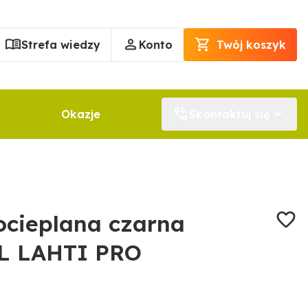
Strefa wiedzy
Konto
Twój koszyk
Okazje
Skontaktuj się
ocieplana czarna
L LAHTI PRO