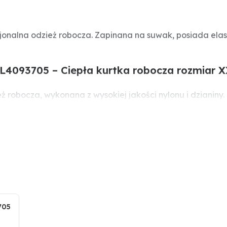
nalna odzież robocza. Zapinana na suwak, posiada elast
4093705 – Ciepła kurtka robocza rozmiar 
robocza, wykonana z wysokiej jakości nylonu i dzianiny.
ak i na co dzień.
y) oraz dzianina 97% poliester, 3% elastan 270 g/m2
705