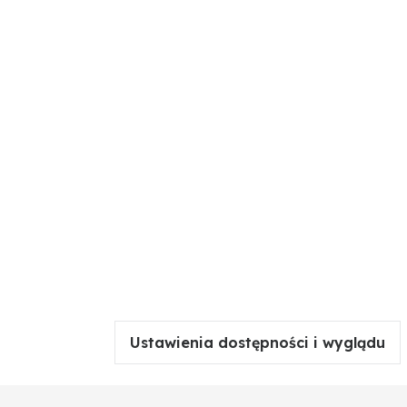
jak i w codziennym użytkowaniu. Dzięki trwałym
Ustawienia dostępności i wyglądu
Poszczególne części w tych samych modelach mogą
 doboru odpowiedniej części.