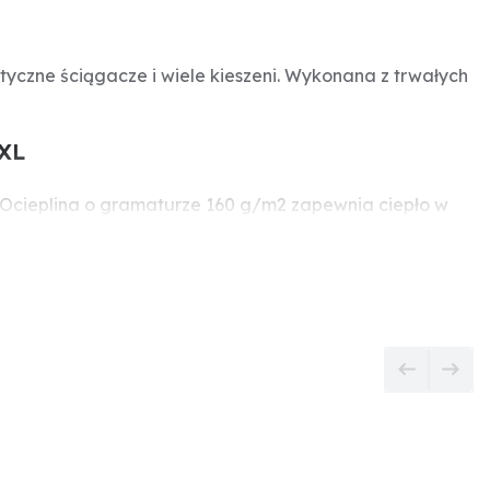
yczne ściągacze i wiele kieszeni. Wykonana z trwałych
XXL
 Ocieplina o gramaturze 160 g/m2 zapewnia ciepło w