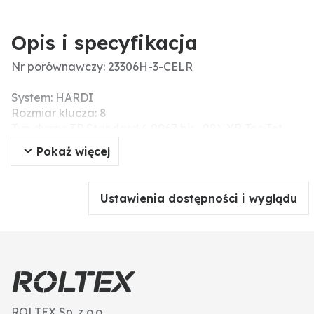
Opis i specyfikacja
Nr porównawczy: 23306H-3-CELR
System: HARDI
Rozmiar klucza: 8
Typ dyszy: TP Standard (-0067 bis -08), XR TeeJet
(-01 bis -08), AIXR TeeJet, DG TeeJet, Turbo TeeJet,
Pokaż więcej
OC TeeJet (-01 bis -08), TTJ60 Turbo TwinJet
Ustawienia dostępności i wyglądu
ROLTEX Sp. z o.o.