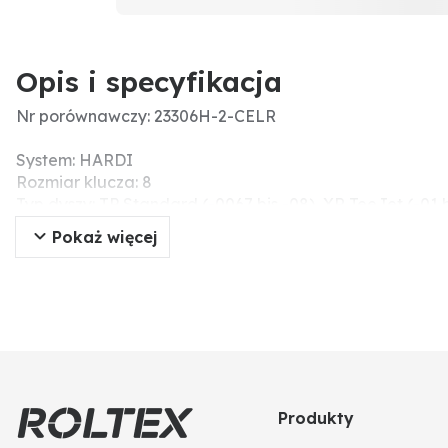
Opis i specyfikacja
Nr porównawczy: 23306H-2-CELR
System: HARDI
Rozmiar klucza: 8
Typ dyszy: TP Standard (-0067 bis -08), XR TeeJet (-01 
Pokaż więcej
Produkty