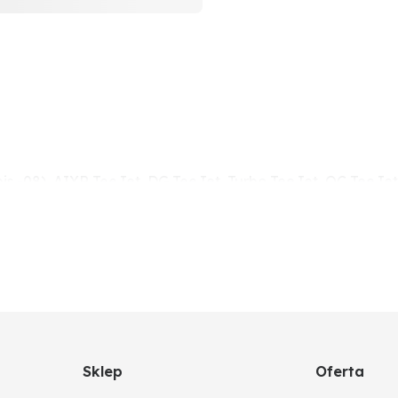
bis -08), AIXR TeeJet, DG TeeJet, Turbo TeeJet, OC TeeJet
Sklep
Oferta