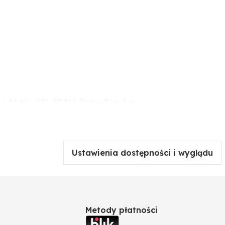
 (-01 bis -08), TTJ60 Turbo TwinJet
Ustawienia dostępności i wyglądu
Metody płatności