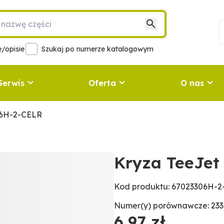
/opisie
Szukaj po numerze katalogowym
Serwis
Oferta
O nas
06H-2-CELR
Kryza TeeJet
Kod produktu: 67023306H-
Numer(y) porównawcze: 23
6,97 zł