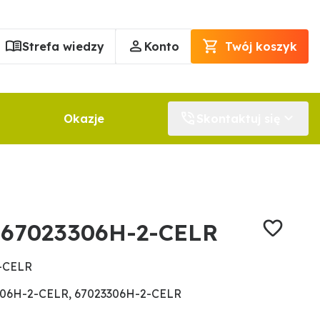
Strefa wiedzy
Konto
Twój koszyk
Okazje
Skontaktuj się
 67023306H-2-CELR
2-CELR
306H-2-CELR, 67023306H-2-CELR