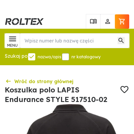
MENU
Szukaj po
nazwa/opis
nr katalogowy
Wróć do strony głównej
Koszulka polo LAPIS
Endurance STYLE 517510-02