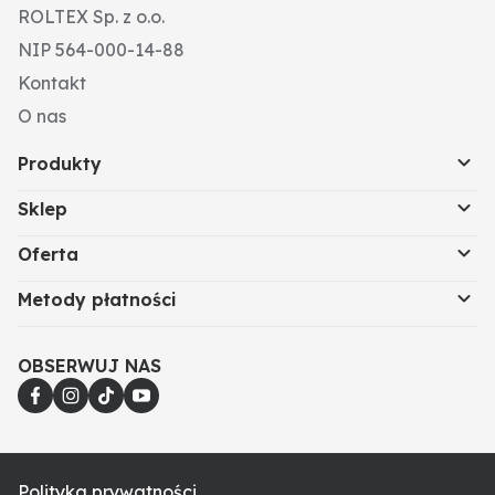
ROLTEX Sp. z o.o.
sprawia, że koszulka jest trwała i bardzo łatwa w
pielęgnacji.
NIP 564-000-14-88
Kontakt
O nas
Produkty
Sklep
Oferta
Metody płatności
OBSERWUJ NAS
Polityka prywatności