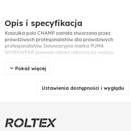
Opis i specyfikacja
Koszulka polo CHAMP została stworzona przez
prawdziwych profesjonalistów dla prawdziwych
profesjonalistów. Innowacyjna marka PUMA
WORKWEAR przenosi odzież roboczą na wyższy
poziom. Marka PUMA WORKWEAR oznacza
nowoczesne połączenie stylu i odzieży roboczej. Polo
Pokaż więcej
jest prawie zbyt dobre do pracy, tak dobrze wygląda.
W końcu w pracy też chcesz dobrze wyglądać.
Kołnierzyk polo ma harmonijny kontrastowy pasek, a
Ustawienia dostępności i wyglądu
zakończenia rękawów i obszycia mają
dwuwarstwowy wygląd. Wygląda to wtedy jak
noszenie koszulki pod koszulką polo i nieco ją
podkreślając. Wychodzące szwy nadają koszulce
polo dopasowany kształt i sprawiają, że użytkownik
wygląda jeszcze bardziej sportowo, nie rezygnując z
wygody. Solidna mieszanka poliestru i bawełny