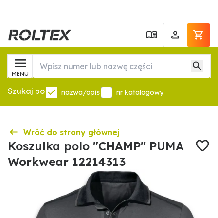
MENU
Szukaj po
nazwa/opis
nr katalogowy
Wróć do strony głównej
Koszulka polo "CHAMP" PUMA
Workwear 12214313