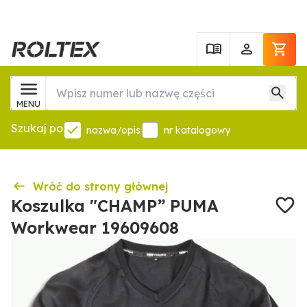
MENU
Szukaj po
nazwa/opis
nr katalogowy
Wróć do strony głównej
Koszulka "CHAMP” PUMA
Workwear 19609608