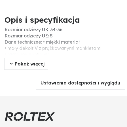
Opis i specyfikacja
Rozmiar odzieży UK: 34-36
Rozmiar odzieży UE: S
Dane techniczne: • miękki materiał
• mały dekolt V z prążkowanymi mankietami
• raglanowe rękawy
• taśma wzmacniająca przy szyi
Pokaż więcej
• odblaskowy nadruk na rękawie i karku
• branding PUMA WORKWEAR
Materiał: 100% bawełna
Ustawienia dostępności i wyglądu