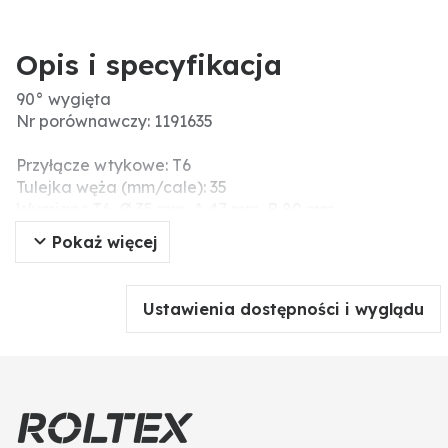
Opis i specyfikacja
90° wygięta
Nr porównawczy: 1191635
Przyłącze wtykowe: T6
Tulejka węża (mm/cale): 35
Wymiary: T6, Ø 35 mm, A 47 mm, B 80 mm
Dodatkowe informacje: Oringi należy zamówić
Pokaż więcej
osobno!
Ustawienia dostępności i wyglądu