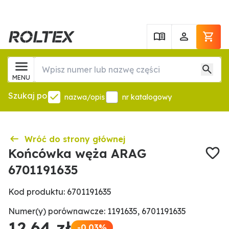
MENU
Szukaj po
nazwa/opis
nr katalogowy
Wróć do strony głównej
Końcówka węża ARAG
6701191635
Kod produktu: 6701191635
Numer(y) porównawcze: 1191635, 6701191635
12,64 zł
-0.03%