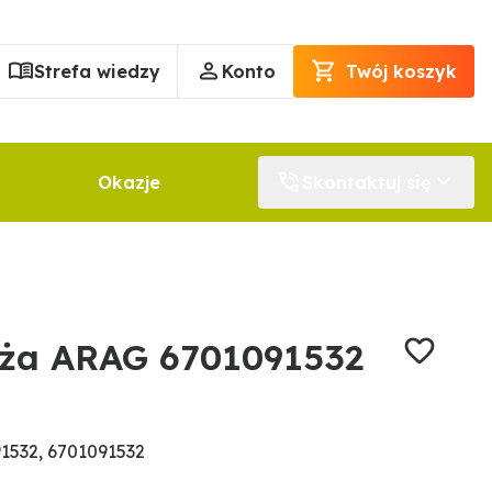
Strefa wiedzy
Konto
Twój koszyk
Okazje
Skontaktuj się
ża ARAG 6701091532
1532, 6701091532