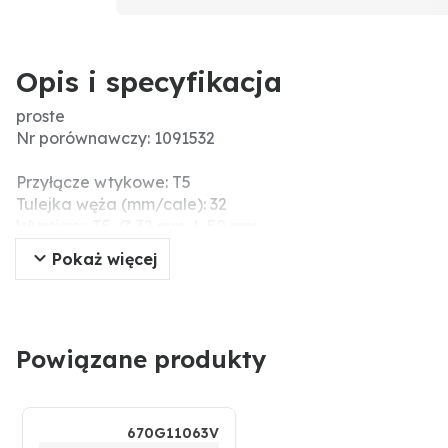
Opis i specyfikacja
proste
Nr porównawczy: 1091532
Przyłącze wtykowe: T5
Tulejka węża (mm/cale): 32
Wymiary: T5, Ø 32 mm, L 50 mm
Dodatkowe informacje: Oringi należy zamówić osobno!
Pokaż więcej
Powiązane produkty
670G11063V