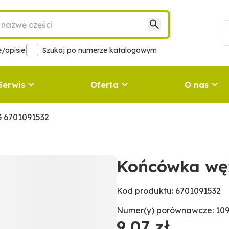
/opisie
Szukaj po numerze katalogowym
Serwis
Oferta
O nas
 6701091532
Końcówka wę
Kod produktu: 6701091532
Numer(y) porównawcze: 109
9,07 zł