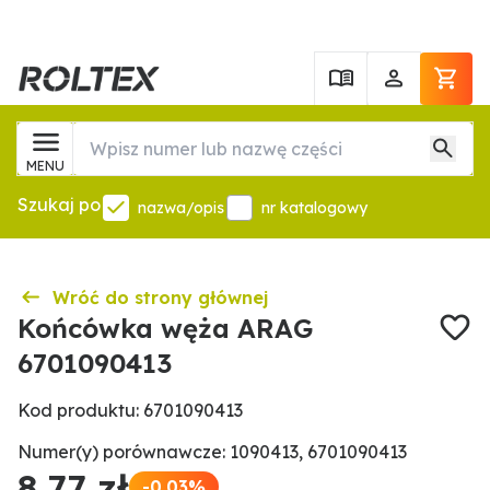
MENU
Szukaj po
nazwa/opis
nr katalogowy
Wróć do strony głównej
Końcówka węża ARAG
6701090413
Kod produktu: 6701090413
Numer(y) porównawcze: 1090413, 6701090413
8,77 zł
-0.03%