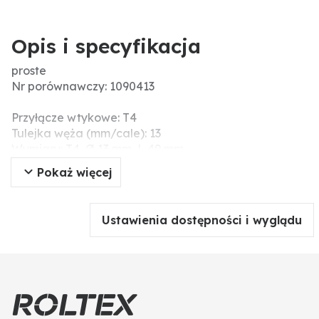
Opis i specyfikacja
proste
Nr porównawczy: 1090413
Przyłącze wtykowe: T4
Tulejka węża (mm/cale): 13
Wymiary: T4, Ø 13 mm, L 49 mm
Dodatkowe informacje: Oringi należy zamówić
Pokaż więcej
osobno!
Ustawienia dostępności i wyglądu