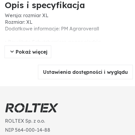
Opis i specyfikacja
Wersja: rozmiar XL
Rozmiar: XL
Dodatkowe informacje: PM Agraroverall
• Bewährte Schutzbarriere gegen niedrig
konzentrierte Flüssigchemikalien, Flüssigkeiten und
Pokaż więcej
biologische Partikel
• Hoher Tragekomfort, wasserdampfdurchlässig
(„atmungsaktiv“) für die Reduzierung einer
Ustawienia dostępności i wyglądu
Hitzebelastung
• Optimierte Körperpassform für einen erhöhten
Komfort und mehr Sicherheit
• Antistatisch, getestet gemäß EN 1149-5
• Flusenarm, reduziert die Risiken einer
Verunreinigung in kritischen Arbeitsbereichen
• Silikonfrei, eine wichtige Eigenschaft bei
ROLTEX Sp. z o.o.
Spritzlackierungsarbeiten
• atmungsaktiv
NIP 564-000-14-88
• Schutztypen 5/6