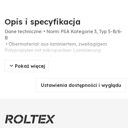
Opis i specyfikacja
Dane techniczne: • Norm: PSA Kategorie 3, Typ 5-B/6-
B
• Obermaterial: aus laminiertem, zweilagigem
Polypropylen mit mikroporöser Laminierung
• extrem weiches und robustes Gewebe
• partikeldicht gem. EN 13982-1 (Typ 5)
Pokaż więcej
• begrenzt spritzdicht gem. EN 13034 (Typ 6)
• Kontaminationsschutz gegen radioaktive Partikel
gem. EN 1073-2
Ustawienia dostępności i wyglądu
• blut- und virendicht gem. EN 14126
• antistatisch gem. EN 1149-5
• atmungsaktiv, daher hoher Tragekomfort
• extrem weiches Gewebe
• Arm-, Bein-, Taillengummi
• 1-Wege-Reißverschluss mit Abdeckung
• dreiteilige Kapuze mit Gummizug