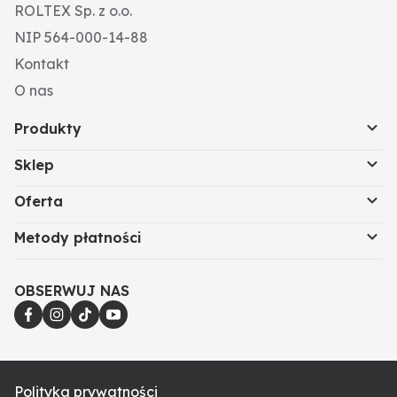
ROLTEX Sp. z o.o.
• fusselfrei
• silikonfreie Bestandteile
NIP 564-000-14-88
Rozmiar: M
Kontakt
O nas
Produkty
Sklep
Oferta
Metody płatności
OBSERWUJ NAS
Polityka prywatności