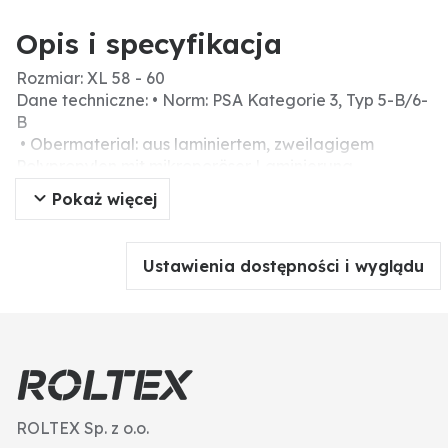
Opis i specyfikacja
Rozmiar: XL 58 - 60
Dane techniczne: • Norm: PSA Kategorie 3, Typ 5-B/6-
B
• Obermaterial: aus laminiertem, zweilagigem
Polypropylen mit mikroporöser Laminierung
• extrem weiches und robustes Gewebe
Pokaż więcej
• partikeldicht gem. EN 13982-1 (Typ 5)
• begrenzt spritzdicht gem. EN 13034 (Typ 6)
• Kontaminationsschutz gegen radioaktive Partikel
Ustawienia dostępności i wyglądu
gem. EN 1073-2
• blut- und virendicht gem. EN 14126
• antistatisch gem. EN 1149-5
• atmungsaktiv, daher hoher Tragekomfort
• extrem weiches Gewebe
• Arm-, Bein-, Taillengummi
• 1-Wege-Reißverschluss mit Abdeckung
ROLTEX Sp. z o.o.
• dreiteilige Kapuze mit Gummizug