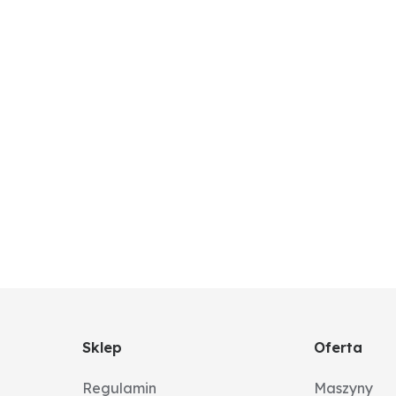
ykłym i łożyskiem stożkowym, z możliwością dosmarowyw
Sklep
Oferta
Regulamin
Maszyny