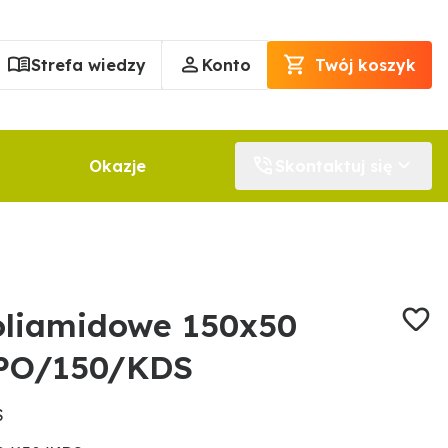
Strefa wiedzy
Konto
Twój koszyk
Okazje
Skontaktuj się
oliamidowe 150x50
PO/150/KDS
S