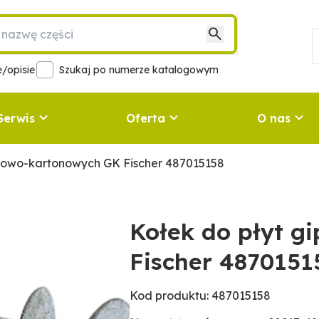
/opisie
Szukaj po numerze katalogowym
Serwis
Oferta
O nas
psowo-kartonowych GK Fischer 487015158
Kołek do płyt g
Fischer 4870151
Kod produktu: 487015158