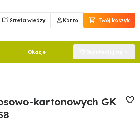
Strefa wiedzy
Konto
Twój koszyk
Okazje
Skontaktuj się
ipsowo-kartonowych GK
58