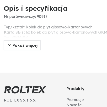
Opis i specyfikacja
Nr porównawczy: 90917
Typ/kształt: kołek do płyt gipsowo-kartonowych
Karta SB z:: 6x kołek do płyt gipsowo-kartonowych GKM,
Typ: GKM-SK
Długość kołka (mm): 31
Pokaż więcej
Produkty
Promocje
ROLTEX Sp. z o.o.
Nowości