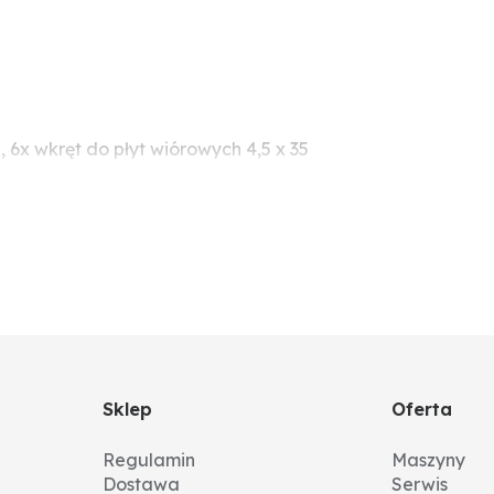
 6x wkręt do płyt wiórowych 4,5 x 35
Sklep
Oferta
Regulamin
Maszyny
Dostawa
Serwis