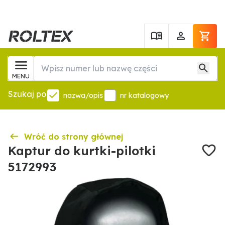
MENU
Szukaj po
nazwa/opis
nr katalogowy
Wróć do strony głównej
Kaptur do kurtki-pilotki
5172993