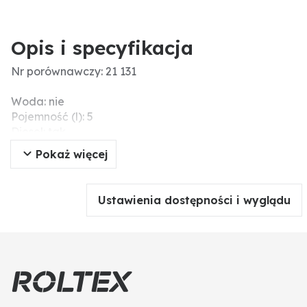
Opis i specyfikacja
Nr porównawczy: 21 131
Woda: nie
Pojemność (l): 5
Diesel: tak
Wersja: tworzywo sztuczne, 5 l, czerwony
Pokaż więcej
Benzyna: tak
AdBlue®: nie
Olej: nein
Ustawienia dostępności i wyglądu
Medium: paliwo
dł. x szer. x wys. (mm): 331 x 185 x 237