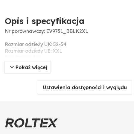
Opis i specyfikacja
Nr porównawczy: EV9751_BBLK2XL
Rozmiar odzieży UK: 52-54
Rozmiar odzieży UE: XXL
Typ: Kamizelka
Dodatkowe informacje: Kamizelki Albatros -
Pokaż więcej
klasyczny styl, wysoka funkcjonalność! Kamizelka
ALLROUND GREEN wykonana jest z wytrzymałego
materiału i zapewnia ciepło dzięki uniwersalnej,
Ustawienia dostępności i wyglądu
całorocznej podszewce. Kilka kieszeni, zapinanych na
rzep lub zamek błyskawiczny, zapewnia miejsce do
przechowywania potrzebnych przyborów.
Przedłużony tył sprawia, że kamizelka jest jeszcze
wygodniejsza. Dzięki kieszeni na telefon komórkowy z
zapięciem na rzep i kieszeni na długopis zawsze
możesz nosić przy sobie ważne przybory do pracy.