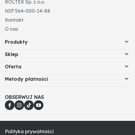
ROLTEX Sp. z o.o.
270 g/m², trwały materiał, odblaskowe elementy,
klasyczny krój, dwie kieszenie na piersi z zapięciem
NIP 564-000-14-88
na rzep lub suwak, dwukierunkowe kieszenie z klapką
Kontakt
i zakrytym na rzep, przedni zamek z dodatkowym
rzepem, przedłużony tył.
O nas
Produkty
Sklep
Oferta
Metody płatności
OBSERWUJ NAS
Polityka prywatności