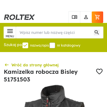
MENU
Szukaj po
nazwa/opis
nr katalogowy
Wróć do strony głównej
Kamizelka robocza Bisley
51751503