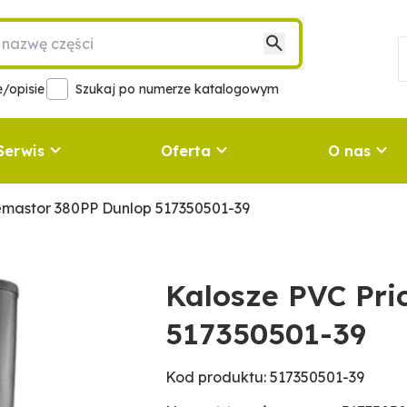
/opisie
Szukaj po numerze katalogowym
Serwis
Oferta
O nas
emastor 380PP Dunlop 517350501-39
Kalosze PVC Pri
517350501-39
Kod produktu: 517350501-39