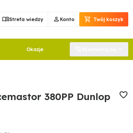
Strefa wiedzy
Konto
Twój koszyk
Okazje
Skontaktuj się
cemastor 380PP Dunlop