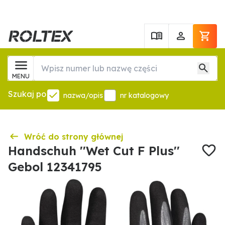
MENU
Szukaj po
nazwa/opis
nr katalogowy
Wróć do strony głównej
Handschuh ''Wet Cut F Plus''
Gebol 12341795