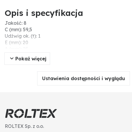
Opis i specyfikacja
Jakość: 8
C (mm): 59,5
Udźwig ok. (t): 1
E (mm): 20
A (mm): 25
B (mm): 76
Pokaż więcej
G (mm): 25
L (mm): 97
Wersja: zum Anschweißen
Ustawienia dostępności i wyglądu
ROLTEX Sp. z o.o.