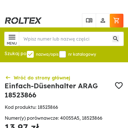
MENU
Szukaj po
nazwa/opis
nr katalogowy
Wróć do strony głównej
Einfach-Düsenhalter ARAG
18523866
Kod produktu: 18523866
Numer(y) porównawcze: 40055A5, 18523866
13,97 zł