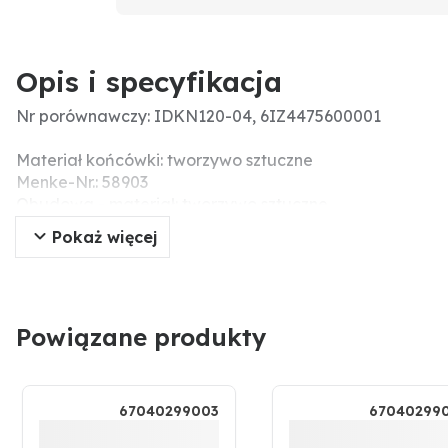
Opis i specyfikacja
Nr porównawczy: IDKN120-04, 6IZ4475600001
Materiał końcówki: tworzywo sztuczne
Menke-Nr.: 58903
Obudowa - materiał: tworzywo sztuczne
Zalecany filtr (liczba oczek): 60
Pokaż więcej
Rozmiar klucza: 8
Typ dyszy: rozpylacz płaskostrumieniowy
Kąt oprysku: 120°
Powiązane produkty
67040299003
67040299