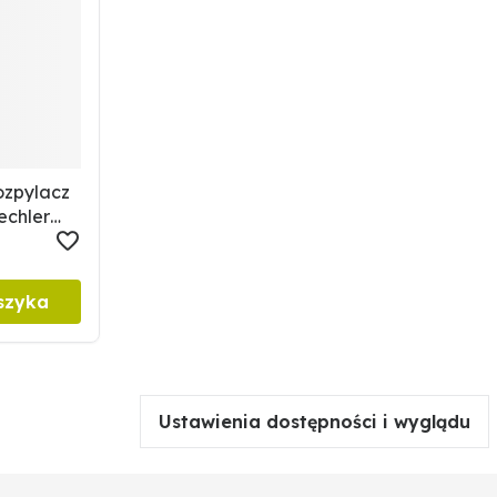
ozpylacz
echler
4
szyka
Ustawienia dostępności i wyglądu