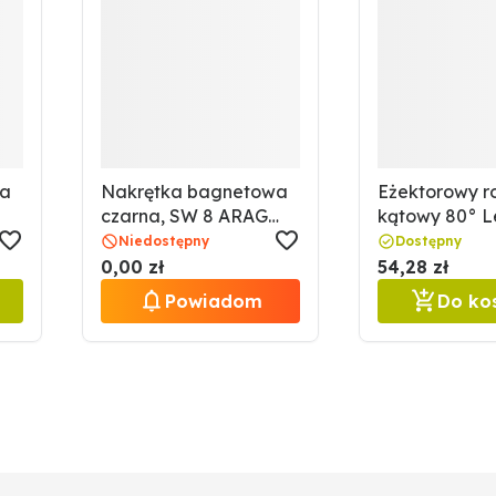
wa
Nakrętka bagnetowa
Eżektorowy r
czarna, SW 8 ARAG
kątowy 80° L
6704029001
670IDKS80-0
Niedostępny
Dostępny
0,00 zł
54,28 zł
Powiadom
Do ko