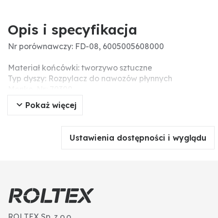
Opis i specyfikacja
Nr porównawczy: FD-08, 6005005608000
Materiał końcówki: tworzywo sztuczne
Typ dyszy: Rozpylacz do nawozów płynnych
Menke-Nr.: 70300
Kąt oprysku: 130°
Pokaż więcej
Obudowa - materiał: tworzywo sztuczne
Zalecany filtr (liczba oczek): 25
Dodatkowe informacje: Pasujące adaptery do innych
Ustawienia dostępności i wyglądu
systemów można znaleźć na stronie XXX.
ROLTEX Sp. z o.o.