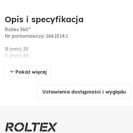
Opis i specyfikacja
Rollex 360°
Nr porównawczy: 166.1514.1
B (mm): 25
C (mm): 60
Ciśnienie maks. (bar): 10
A (cale): 1/4
Pokaż więcej
Gwint: zew. = 1/4"
Dodatkowe informacje: • kąt oprysku: 360°
• 38 l/min przy 10 bar
Ustawienia dostępności i wyglądu
• dokładne czyszczenie wewnętrzne aż do średnicy 2
m
• regulacja prędkości obrotów i strumienia za
pomocą zintegrowanego ogranicznika przepływu