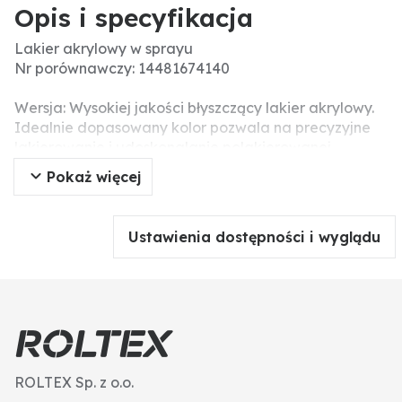
Opis i specyfikacja
Lakier akrylowy w sprayu
Nr porównawczy: 14481674140
Wersja: Wysokiej jakości błyszczący lakier akrylowy.
Idealnie dopasowany kolor pozwala na precyzyjne
lakierowanie i udoskonalanie polakierowanej
powierzchni. Przeznaczone do maszyn, części
Pokaż więcej
maszynowych, narzędzi, pojazdów różnych typów,
urządzeń, mebli stalowych i innych przedmiotów.
Dane techniczne: • lakier akrylowy najwyższej jakości
Ustawienia dostępności i wyglądu
• szybko wysycha
• bardzo dobrze kryje
• ma doskonale dopasowany odcień
• doskonale przylega do powierzchni
• nadaje się do zastosowania na różnych
powierzchniach
• nadaje się do zastosowania na różnych
ROLTEX Sp. z o.o.
powierzchniach