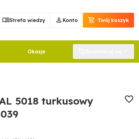
Strefa wiedzy
Konto
Twój koszyk
Okazje
Skontaktuj się
L 5018 turkusowy
4039