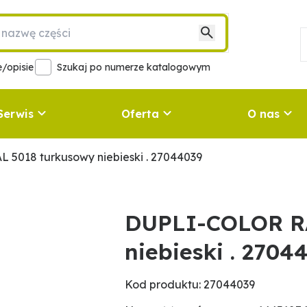
/opisie
Szukaj po numerze katalogowym
Serwis
Oferta
O nas
5018 turkusowy niebieski . 27044039
DUPLI-COLOR RA
niebieski . 2704
Kod produktu: 27044039