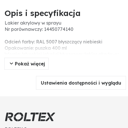
Opis i specyfikacja
Lakier akrylowy w sprayu
Nr porównawczy: 14450774140
Odcień farby: RAL 5007 błyszczący niebieski
Opakowanie: puszka 400 ml
Wersja: Wysokiej jakości błyszczący lakier akrylowy.
Idealnie dopasowany kolor pozwala na precyzyjne
Pokaż więcej
lakierowanie i udoskonalanie polakierowanej
powierzchni. Przeznaczone do maszyn, części
maszynowych, narzędzi, pojazdów różnych typów,
Ustawienia dostępności i wyglądu
urządzeń, mebli stalowych i innych przedmiotów.
RAL: 5007
Dane techniczne: • lakier akrylowy najwyższej jakości
• szybko wysycha
• bardzo dobrze kryje
• ma doskonale dopasowany odcień
• doskonale przylega do powierzchni