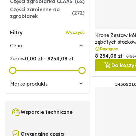
Części zgrabiarka CLAAS
(62)
Części zamienne do
(272)
zgrabiarek
Filtry
Wyczyść
Krone Zestaw kół
zębatych stożko
Cena
Krone 205202426
Dostępny
8 254,08 zł
8 25
0,00 zł - 8254,08 zł
Zakres:
Do koszy
Marka produktu
5450501
Wsparcie techniczne
Oryginalne części