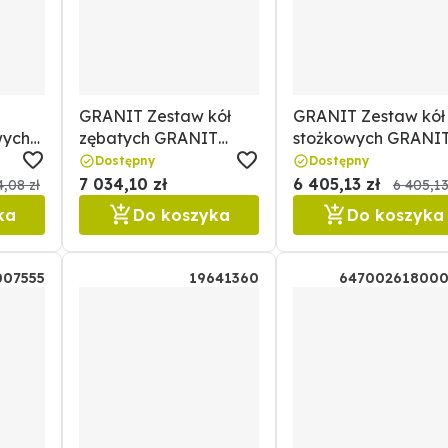
GRANIT Zestaw kół
GRANIT Zestaw kół
wych
zębatych GRANIT
stożkowych GRANI
65.0
64720043376.0F
64720043366.0F
Dostępny
Dostępny
7 034,10 zł
6 405,13 zł
4,08 zł
6 405,13
ka
Do koszyka
Do koszyka
007555
19641360
647002618000