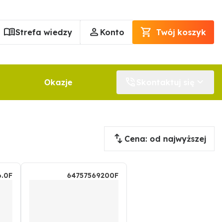
Strefa wiedzy
Konto
Twój koszyk
Okazje
Skontaktuj się
Cena: od najwyższej
.0F
64757569200F