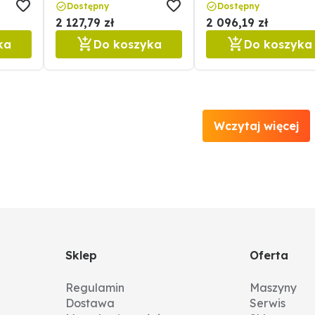
6470620800F
647101042F
Dostępny
Dostępny
2 127,79 zł
2 096,19 zł
ka
Do koszyka
Do koszyka
Wczytaj więcej
Sklep
Oferta
Regulamin
Maszyny
Dostawa
Serwis