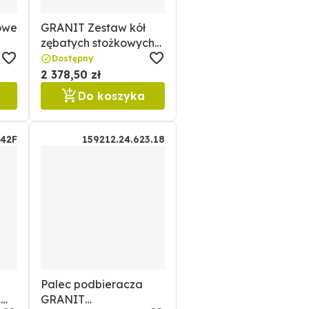
owe
GRANIT Zestaw kół
zębatych stożkowych
GRANIT
Dostępny
64720031514.0F
2 378,50 zł
Do koszyka
42F
159212.24.623.18
Palec podbieracza
T
GRANIT