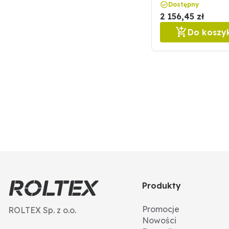
64716609809F
Dostępny
2 156,45 zł
Do koszy
Produkty
Promocje
ROLTEX Sp. z o.o.
Nowości