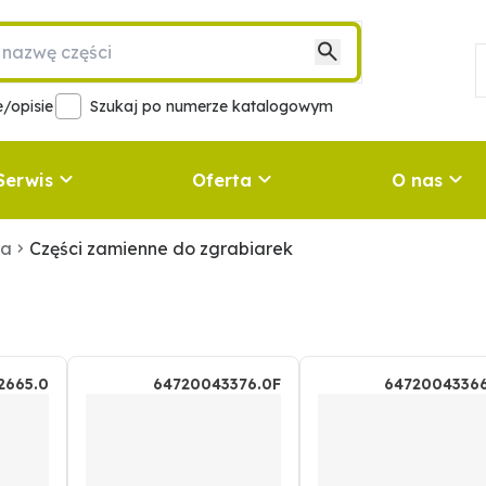
/opisie
Szukaj po numerze katalogowym
Serwis
Oferta
O nas
ka
Części zamienne do zgrabiarek
2665.0
64720043376.0F
64720043366