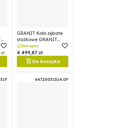
GRANIT Koło zębate
T
stożkowe GRANIT
64757569200F
Dostępny
4 499,87 zł
 zł
Do koszyka
31F
64720031514.0F