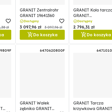
GRANIT Zentralrohr
GRANIT Koło tarcz
GRANIT 19641360
GRANIT
64700261800031F
Dostępny
Dostępny
3 097,96 zł
2 796,31 zł
,38 zł
3 097,96 zł
ka
Do koszyka
Do koszyka
09809F
6470620800F
6471010
GRANIT Wałek
GRANIT Tarcza
IT
zębnika GRANIT
krzywkowa GRANI