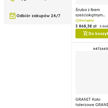
Śruba z łbem
sześciokątnym
Odbiór zakupów 24/7
GRANIT
Dostępny
5450501007555
3 868,38 zł
3 868
Do koszy
647166
GRANIT Koło
talerzowe GRAN