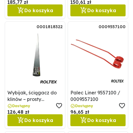
185,77 zł
150,61 zł
Do koszyka
Do koszyka
0001818322
0009557100
Wybijak, ściągacz do
Palec Liner 9557100 /
klinów – prosty
0009557100
0001818322 / 1818322
Dostępny
Dostępny
126,48 zł
96,65 zł
Do koszyka
Do koszyka