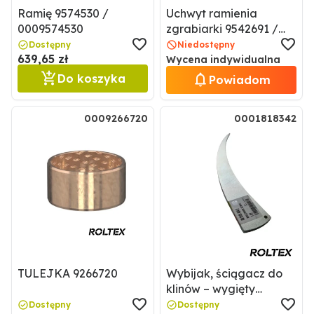
Ramię 9574530 /
Uchwyt ramienia
0009574530
zgrabiarki 9542691 /
0009542691
Dostępny
Niedostępny
639,65 zł
Wycena indywidualna
Do koszyka
Powiadom
0009266720
0001818342
TULEJKA 9266720
Wybijak, ściągacz do
klinów – wygięty
0001818342 / 1818342
Dostępny
Dostępny