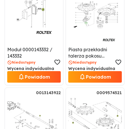
Moduł 0000143332 /
Piasta przekładni
143332
talerza pokosu
zgrabiarki CLAAS Liner
Niedostępny
Niedostępny
0009557732 / 9557732
Wycena indywidualna
Wycena indywidualna
Powiadom
Powiadom
0013143922
0009574521