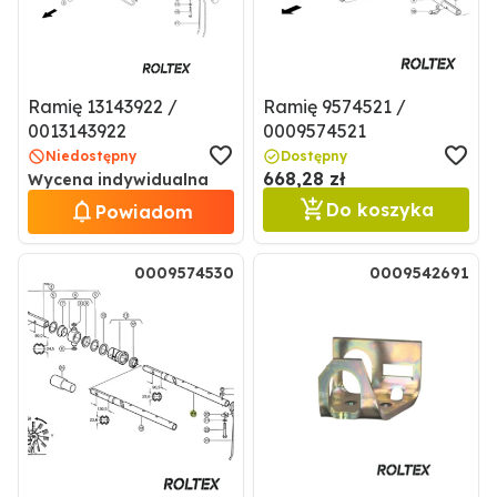
Ramię 13143922 /
Ramię 9574521 /
0013143922
0009574521
Niedostępny
Dostępny
668,28 zł
Wycena indywidualna
Do koszyka
Powiadom
0009574530
0009542691