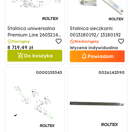
Stalnica uniwersalna
Stalnica sieczkarni
Premium Line 26032141
0013180192/ 13180192
/ 0026032141
Dostępny
Niedostępny
8 719,49 zł
Wycena indywidualna
Do koszyka
Powiadom
0000155343
0026142590