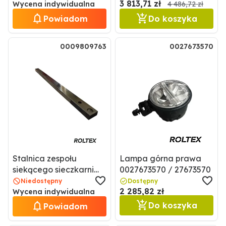
3 813,71 zł
Wycena indywidualna
4 486,72 zł
Powiadom
Do koszyka
0009809763
0027673570
Stalnica zespołu
Lampa górna prawa
siekącego sieczkarni
0027673570 / 27673570
samobieżnej
Niedostępny
Dostępny
2 285,82 zł
0009809763 / 9809763
Wycena indywidualna
Do koszyka
Powiadom