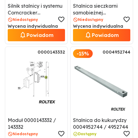
Silnik stalnicy i systemu
Stalnica sieczkarni
Corncracker
samobieżnej
0000155343 / 155343
0026142590 / 26142590
Niedostępny
Niedostępny
Wycena indywidualna
Wycena indywidualna
Powiadom
Powiadom
0000143332
0004952744
-15%
Moduł 0000143332 /
Stalnica do kukurydzy
143332
0004952744 / 4952744
Niedostępny
Dostępny