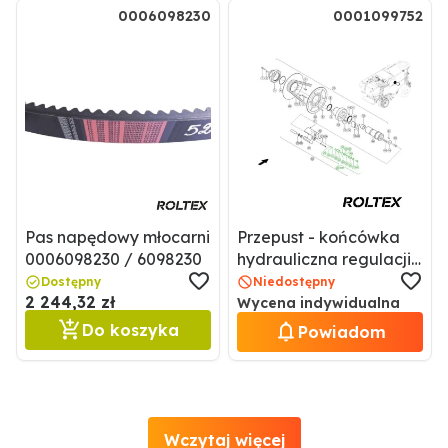
0006098230
0001099752
Pas napędowy młocarni
Przepust - końcówka
0006098230 / 6098230
hydrauliczna regulacji
obrotów bębna
Dostępny
Niedostępny
2 244,32 zł
młócącego 0001099752
Wycena indywidualna
/ 1099752
Do koszyka
Powiadom
Wczytaj więcej