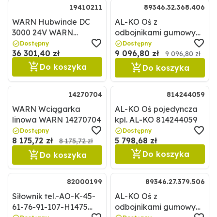
19410211
89346.32.368.406
WARN Hubwinde DC
AL-KO Oś z
3000 24V WARN
odbojnikami gumowymi
19410211
AL-KO 89346.32.368.406
Dostępny
Dostępny
36 301,40 zł
9 096,80 zł
9 096,80 zł
Do koszyka
Do koszyka
14270704
814244059
WARN Wciągarka
AL-KO Oś pojedyncza
linowa WARN 14270704
kpl. AL-KO 814244059
Dostępny
Dostępny
8 175,72 zł
5 798,68 zł
8 175,72 zł
Do koszyka
Do koszyka
82000199
89346.27.379.506
Siłownik tel.-AO-K-45-
AL-KO Oś z
61-76-91-107-H1475
odbojnikami gumowymi