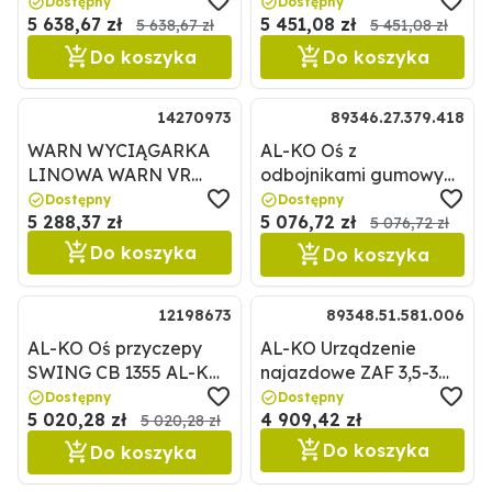
Chapel 82000199
AL-KO 89346.27.379.506
Dostępny
Dostępny
5 638,67 zł
5 451,08 zł
5 638,67 zł
5 451,08 zł
Do koszyka
Do koszyka
14270973
89346.27.379.418
WARN WYCIĄGARKA
AL-KO Oś z
LINOWA WARN VR
odbojnikami gumowymi
EVO 8 12V WARN
SWING CB 1505 AL-KO
Dostępny
Dostępny
5 288,37 zł
5 076,72 zł
14270973
89346.27.379.418
5 076,72 zł
Do koszyka
Do koszyka
12198673
89348.51.581.006
AL-KO Oś przyczepy
AL-KO Urządzenie
SWING CB 1355 AL-KO
najazdowe ZAF 3,5-3
12198673
AL-KO 89348.51.581.006
Dostępny
Dostępny
5 020,28 zł
4 909,42 zł
5 020,28 zł
Do koszyka
Do koszyka