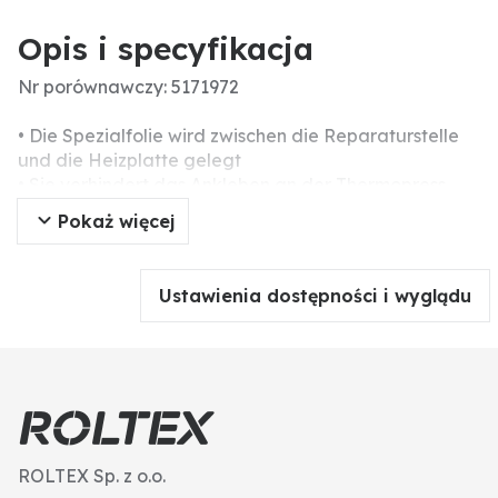
Opis i specyfikacja
Nr porównawczy: 5171972
• Die Spezialfolie wird zwischen die Reparaturstelle
und die Heizplatte gelegt
• Sie verhindert das Ankleben an der Thermopress
Heizplatte
Pokaż więcej
• maximale Temperaturbeständigkeit ca. 160°C
• Foliendicke ca. 0,2 mm
Ustawienia dostępności i wyglądu
ROLTEX Sp. z o.o.