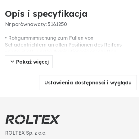
Opis i specyfikacja
Nr porównawczy: 5161250
• Rohgummimischung zum Füllen von
Schadentrichtern an allen Positionen des Reifens
• Gute Fließ- und Vulkanisationseigenschaften
• Vulkanisationstemperatur mind. 100 °C (212 °F)
Pokaż więcej
• Anwärmtemperatur max. 80 °C (176 °F)
• RUBBER MTR-UNI bietet hohe Haftwerte zum
Reifen und ist dynamisch hoch belastbar
Ustawienia dostępności i wyglądu
• Mit SOLUTION MTR zu verarbeiten
ROLTEX Sp. z o.o.