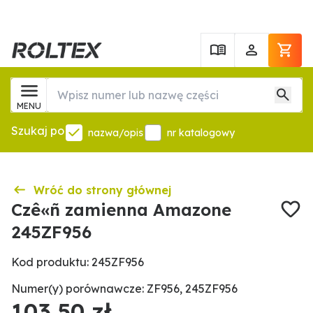
MENU
Szukaj po
nazwa/opis
nr katalogowy
Wróć do strony głównej
Czê«ñ zamienna Amazone
245ZF956
Kod produktu: 245ZF956
Numer(y) porównawcze: ZF956, 245ZF956
103,50 zł