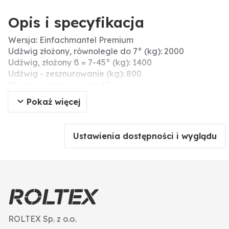
Opis i specyfikacja
Wersja: Einfachmantel Premium
Udźwig złożony, równolegle do 7° (kg): 2000
Udźwig, złożony ß = 7-45° (kg): 1400
Udźwig - zesznurowanie (kg): 800
Długość użytkowa (m): 1,5
Udźwig, złożony ß = 45-60° (kg): 1000
Pokaż więcej
Obwód (m): 3
Udźwig bezpośr. (kg): 1000
Ustawienia dostępności i wyglądu
ROLTEX Sp. z o.o.