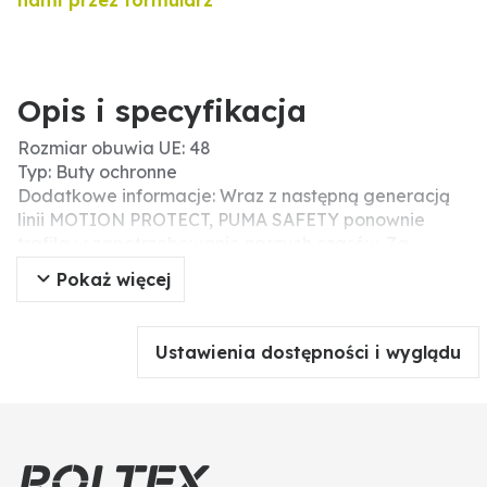
nami przez formularz
Opis i specyfikacja
Rozmiar obuwia UE: 48
Typ: Buty ochronne
Dodatkowe informacje: Wraz z następną generacją
linii MOTION PROTECT, PUMA SAFETY ponownie
trafiła w zapotrzebowanie naszych czasów. Za
podejrzanym wyglądem kryje się cały pakiet mocy
Pokaż więcej
innowacyjnego wyposażenia i komfortu. Ze względu
na niezwykłą konstrukcję podeszwy z podwójnie
spienioną podeszwą środkową wykonaną z
Ustawienia dostępności i wyglądu
IMPULSE.FOAM w różnych gęstościach, VELOCITY
2.0 BLACK LOW jest idealna na długie dni pracy z
dużą ilością stania i biegania. IMPULSE.FOAM®
podeszwy środkowej nie tylko pochłania siły
uderzenia, ale jednocześnie aktywnie zwraca do 55%
energii użytkownikowi. Antypoślizgowa gumowa