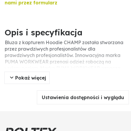
nami przez formularz
Opis i specyfikacja
Bluza z kapturem Hoodie CHAMP została stworzona
przez prawdziwych profesjonalistów dla
prawdziwych profesjonalistów. Innowacyjna marka
PUMA WORKWEAR przenosi odzież roboczą na
wyższy poziom. Marka PUMA WORKWEAR oznacza
nowoczesne połączenie stylu i odzieży roboczej.
Pokaż więcej
Idealna bluza do pracy i wypoczynku ma kaptur z
podszewką i ściągaczem. Typowa kieszeń kangurka
z kontrastowymi przeszyciami oferuje miejsce do
Ustawienia dostępności i wyglądu
przechowywania i utrzymuje dłonie w przyjemnym
cieple. Szerokość dołu można regulować za pomocą
elastycznego sznurka ze stoperami. Wygodny kaptur
jest ściągany sznurkiem, a częścią wyposażenia jest
oczywiście przyjemna taśma wzmacniająca przy szyi.