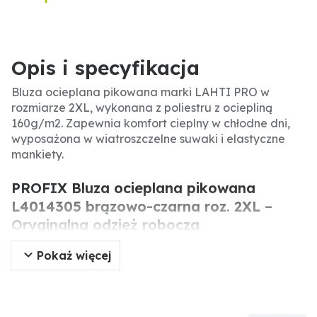
Opis i specyfikacja
Bluza ocieplana pikowana marki LAHTI PRO w
rozmiarze 2XL, wykonana z poliestru z ociepliną
160g/m2. Zapewnia komfort cieplny w chłodne dni,
wyposażona w wiatroszczelne suwaki i elastyczne
mankiety.
PROFIX Bluza ocieplana pikowana
L4014305 brązowo-czarna roz. 2XL –
Oryginalna odzież robocza
Pokaż więcej
Bluza ocieplana pikowana LAHTI PRO to
profesjonalna odzież robocza przeznaczona do
pracy w niskich temperaturach. Wykonana z
wytrzymałego poliestru z ociepliną 160g/m2,