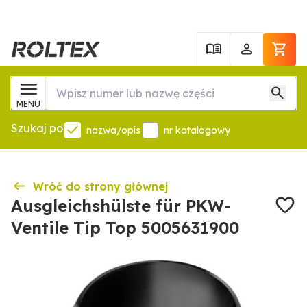
MENU
Szukaj po
nazwa/opis
nr katalogowy
Wróć do strony głównej
Ausgleichshülste für PKW-
Ventile Tip Top 5005631900