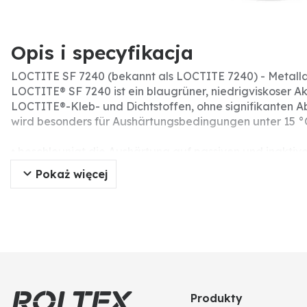
Opis i specyfikacja
LOCTITE SF 7240 (bekannt als LOCTITE 7240) - Metalla
LOCTITE® SF 7240 ist ein blaugrüner, niedrigviskoser Ak
LOCTITE®-Kleb- und Dichtstoffen, ohne signifikanten Abf
wird besonders für Aushärtungsbedingungen unter 15 °C
• beschleunigt die Aushärtung auf passiven und inaktiv
• ideal bei großen Klebespalten
Pokaż więcej
• für die Aushärtung bei niedrigen Temperaturen unter 1
• lösungsmittelfrei
Produkty