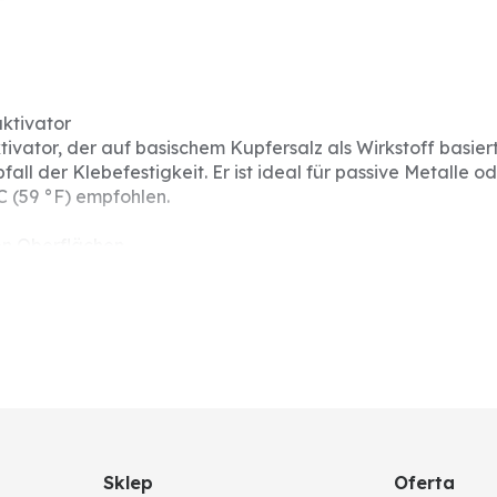
ktivator
tivator, der auf basischem Kupfersalz als Wirkstoff basie
all der Klebefestigkeit. Er ist ideal für passive Metalle 
 (59 °F) empfohlen.
en Oberflächen
5 °C (59 °F)
Sklep
Oferta