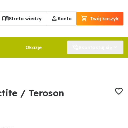
Strefa wiedzy
Konto
Twój koszyk
Okazje
Skontaktuj się
tite / Teroson