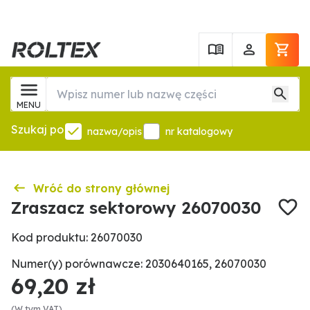
MENU
Szukaj po
nazwa/opis
nr katalogowy
Wróć do strony głównej
Zraszacz sektorowy 26070030
Kod produktu: 26070030
Numer(y) porównawcze: 2030640165, 26070030
69,20 zł
(W tym VAT)