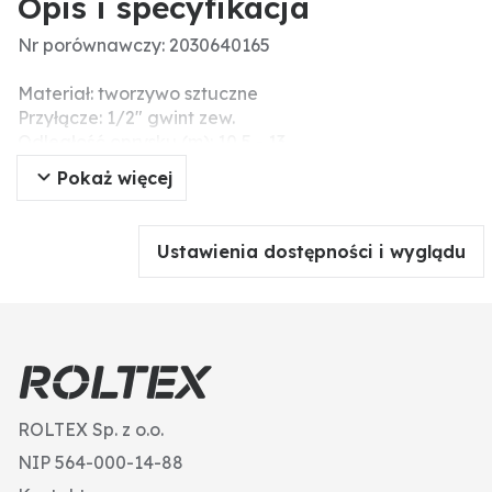
Opis i specyfikacja
Nr porównawczy: 2030640165
Materiał: tworzywo sztuczne
Przyłącze: 1/2" gwint zew.
Odległość oprysku (m): 10,5 - 13
Zużycie wody (m³/h): 0,6 - 1,18
Pokaż więcej
Ciśnienie robocze (bar): 1 - 4
Wersja: zraszacz dostarczany z dyszami głównymi
2,8, 3,2, 4,0 mm
Ustawienia dostępności i wyglądu
przyłącze: 1/2" gwint zew.
Rozmiar dyszy (mm): 4
ROLTEX Sp. z o.o.
NIP 564-000-14-88