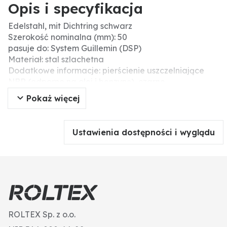
Opis i specyfikacja
Edelstahl, mit Dichtring schwarz
Szerokość nominalna (mm): 50
pasuje do: System Guillemin (DSP)
Materiał: stal szlachetna
Dodatkowe informacje: pierścienie uszczelniające
NBR (odporne na olej i benzynę), czarne
ciśnienie robocze: 16 bar
Pokaż więcej
Ustawienia dostępności i wyglądu
ROLTEX Sp. z o.o.