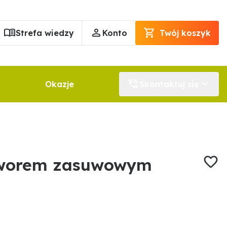
Strefa wiedzy
Konto
Twój koszyk
Okazje
Skontaktuj się
aworem zasuwowym