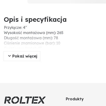
Opis i specyfikacja
Przyłącze: 4"
Wysokość montażowa (mm): 265
Długość montażowa (mm): 78
Ciśnienie znamionowe (bar): 10
Gwint wew. (cale): 4"
Uruchamianie zaworu: Handrad
Pokaż więcej
Produkty