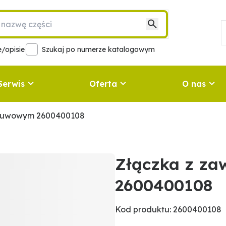
/opisie
Szukaj po numerze katalogowym
Serwis
Oferta
O nas
asuwowym 2600400108
Złączka z z
2600400108
Kod produktu: 2600400108