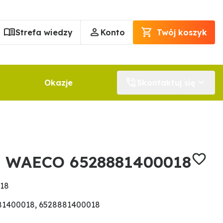
Strefa wiedzy
Konto
Twój koszyk
Okazje
Skontaktuj się
a WAECO 6528881400018
018
81400018, 6528881400018