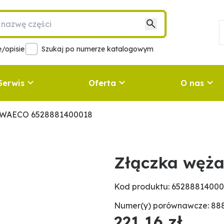
/opisie
Szukaj po numerze katalogowym
Serwis
Oferta
O nas
 WAECO 6528881400018
Złączka węż
Kod produktu: 6528881400
Numer(y) porównawcze: 88
221,16 zł