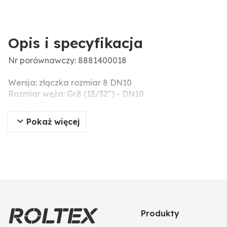
Opis i specyfikacja
Nr porównawczy: 8881400018
Wersja: złączka rozmiar 8 DN10
Rozmiar węża: Gr.8 (13/32") - DN10
A (mm): 38
Pokaż więcej
Produkty